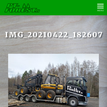
MENU
IMG_20210422_182607