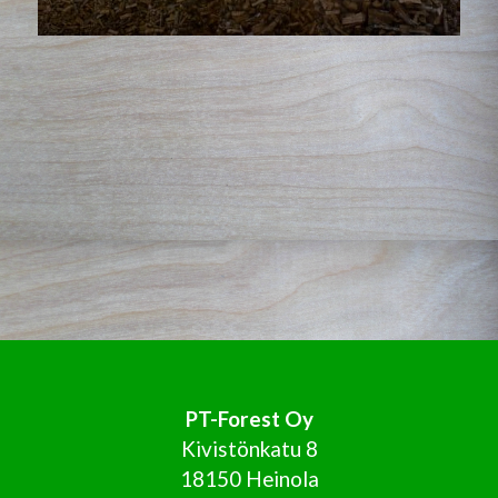
PT-Forest Oy
Kivistönkatu 8
18150 Heinola